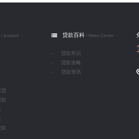
贷款百科
/ product
/ News Center
贷款常识
贷款攻略
贷款资讯
续贷
贷款
款
款
贷款