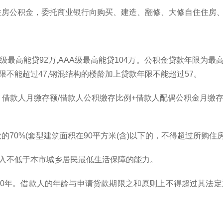
住房公积金，委托商业银行向购买、建造、翻修、大修自住住房
A级最高能贷92万,AAA级最高能贷104万。公积金贷款年限为最
限不能超过47,钢混结构的楼龄加上贷款年限不能超过57。
款人月缴存额/借款人公积缴存比例+借款人配偶公积金月缴存额/借
70%(套型建筑面积在90平方米(含)以下的，不得超过所购住房
收入不低于本市城乡居民最低生活保障的能力。
0年。借款人的年龄与申请贷款期限之和原则上不得超过其法定