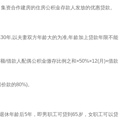
、集资合作建房的住房公积金存款人发放的优惠贷款。
高30年,以夫妻双方年龄大的为准,年龄加上贷款年限不能
款人配偶公积金缴存比例之和×50%×12(月)×借款
价款的80%)。
退休年龄后5年，即男职工可贷到65岁，女职工可以贷