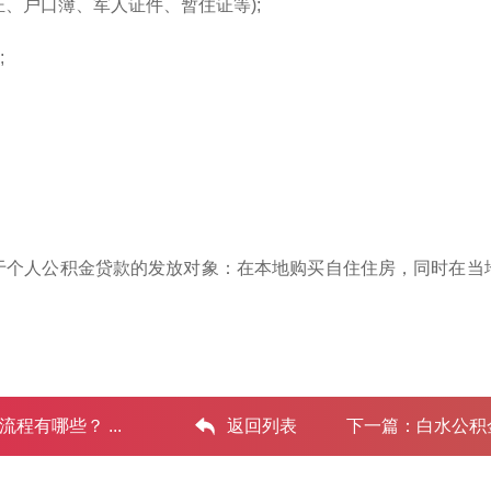
证、户口簿、军人证件、暂住证等);
;
于个人公积金贷款的发放对象：在本地购买自住住房，同时在当
有哪些？ ...‌
返回列表
下一篇：
白水公积金