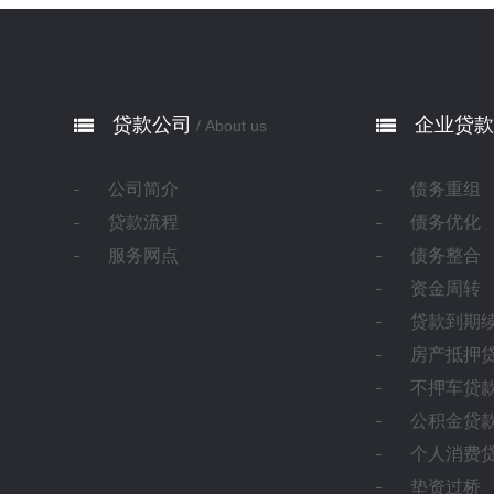
贷款公司
企业贷款
/ About us
公司简介
债务重组
贷款流程
债务优化
服务网点
债务整合
资金周转
贷款到期
房产抵押
不押车贷
公积金贷
个人消费
垫资过桥