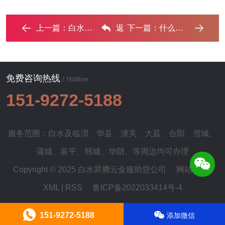
上一篇：
白水信用卡停息挂账的好处和危害有哪些？ ...‌
返
下一篇：
什么是垫资过桥,白水垫资过桥需要注意什么? ...‌
回列表
免费咨询热线
/ Hotline
151-9272-5188
服务范围：白水及
临渭
、
华县
、
潼关
、
大荔
、
合阳
、
澄城
、
蒲城
、
富平
、
韩城
、
华阴
、等周边均可办理
Copyright © 2025 白水昇腾云金服助贷公司
网站地图
|
XML
|
RSS
鲁ICP备2022033414号-4
151-9272-5188
添加微信