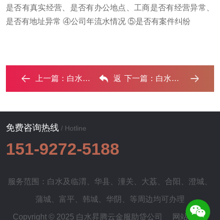
是否有真实经营、是否有办公地点、工商是否有经营异常、
是否有地址异常 ④公司年流水情况 ⑤是否有案件纠纷
上一篇：
白水房子抵押给银行贷款利率多少 ?‌
返
下一篇：
白水停息挂账怎么办理？办理停息挂账的流程和注意事项 ...‌
回列表
免费咨询热线
/ Hotline
151-9272-5188
服务范围：白水及
临渭
、
华县
、
潼关
、
大荔
、
合阳
、
澄城
、
蒲城
、
富平
、
韩城
、
华阴
、等周边均可办理
Copyright © 2025 白水昇腾云金服助贷公司
网站地图
|