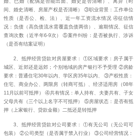
婚、已婚（配偶是否能出面、婚史是否清晰）、离异（时
间、婚史清晰、房屋产权是否清晰） ③职业背景：工作单位
性质（是否公、检、法）、近一年工资流水情况 ④征信情
况：负债（高负债流水需覆盖负债两倍）、逾期情况、征信
查询次数（近半年6-9次） ⑤案件纠纷：是否被执行、涉诉
（是否有结案证明）
2、抵押经营贷款对房屋要求： ①区域要求：房子属于
城区、近郊还是远郊；个别地域的房产银行不予受理 ②房龄
要求：普通住宅30年以内、学区房35年以内、 ③产权性质：
住宅、商业办公、两限房（转商可抵）、经济适用房（08年
11月以前可抵押） ④共有情况：单人持有、夫妻共有、子女
父母共有（三个以上名字不可抵押） ⑤房屋状态：是否有抵
押（上家银行、贷款金额）二抵还是转抵押
3、抵押经营贷款对公司要求： ①有无公司（无公司可
包装） ②公司类型（是否属于禁入行业） ③公司经营情况：